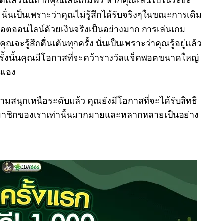
กติแล้วนั้นหากคุณเล่นเกมฟรี หากคุณเล่นไปในระยะ
นั่นเป็นเพราะว่าคุณไม่รู้สึกได้รับจริงๆในขณะการเดิม
็อตออนไลน์ด้วยเงินจริงเป็นอย่างมาก การเล่นเกม
ะรู้สึกตื่นเต้นทุกครั้ง นั่นเป็นเพราะว่าคุณรู้อยู่แล้ว
รั้งนั้นคุณมีโอกาสที่จะคว้ารางวัลแจ็คพอตขนาดใหญ่
่นเอง
มสนุกเหนือระดับแล้ว คุณยังมีโอกาสที่จะได้รับสิทธิ
สมาชิกของเราเท่านั้นมากมายและหลากหลายเป็นอย่าง