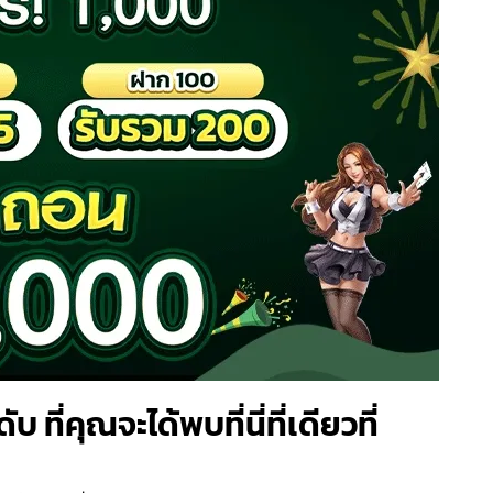
ี่คุณจะได้พบที่นี่ที่เดียวที่