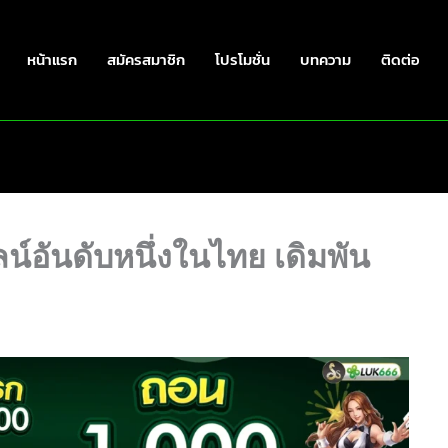
หน้าแรก
สมัครสมาชิก
โปรโมชั่น
บทความ
ติดต่อ
น์อันดับหนึ่งในไทย เดิมพัน