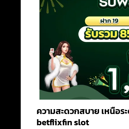
ความสะดวกสบาย เหนือระดับ ท
betflixfin slot