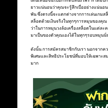
เต้นเหนือขึ้นไปอีกระดับหนึ่ง เพราะโดยป
ยาวแน่นอนว่าคุณจะรู้สึกเบื่ออย่างแน่นอน 
พัน ซึ่งตรงนี้จะแตกต่างจากการเล่นเกมสล
สล็อตด้วยเงินจริงในทุกๆการหมุนของคุณ คุณจ
ว่าในการหมุนวงล้อเครื่องสล็อตในแต่ละค
มาเป็นของตัวคุณเองได้ในทุกๆรอบหมุนนั
ดังนั้น การสมัครสมาชิกกับเรา นอกจากควา
พิเศษและสิทธิประโยชน์ที่มอบให้เฉพาะ
มาก